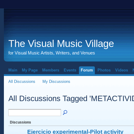
The Visual Music Village
for Visual Music Artists, Writers, and Venues
Main
My Page
Members
Events
Forum
Photos
Videos
All Discussions
My Discussions
All Discussions Tagged 'METACTIV
Discussions
Ejercicio experimental-Pilot activity